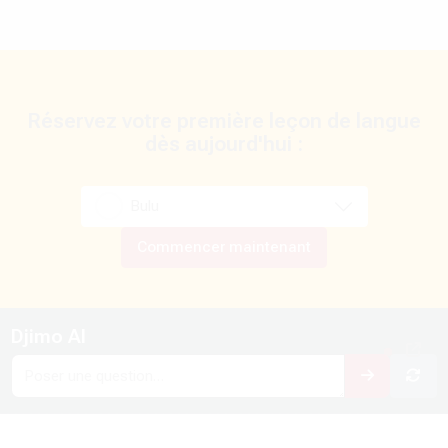
Réservez votre première leçon de langue
dès aujourd'hui :
Bulu
Commencer maintenant
Modifié le: mercredi 11 février 2026, 05:38
Blocs
Djimo AI
Passer Djimo AI