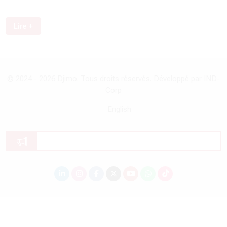
Lire +
© 2024 -
2026
Djimo. Tous droits réservés. Développé par IND-
Corp
English
Annonces du site
Scroll to top