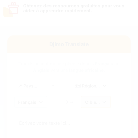
Obtenez des ressources gratuites pour vous
aider à apprendre rapidement.
Djimo Translate
Traduis un mot ou une phrase depuis
Français
ou
Anglais
vers une
langue africaine
.
Pays
Région
Langue cible
Langue source
➝