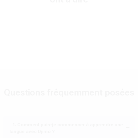
Adelphe TACHEDJOU
Etudiant universitaire
Bandjoun (Langue Ghomala’)
Le Ghomala’ est une langue riche en histoire. Grâce
Questions fréquemment posées
à Djimo, j'ai pu explorer cette richesse et
communiquer avec ma famille élargie.
1. Comment puis-je commencer à apprendre une
langue avec Djimo ?