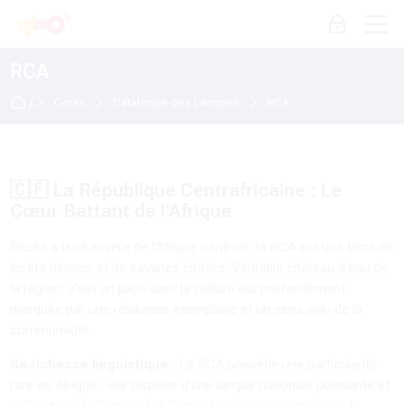
Skip to navigation
Skip to login form
Passer au contenu principal
Skip to accessibility options
Skip to footer
Skip accessibility options
M
Connexion
RCA
Accueil
Cours
Catalogue des Langues
RCA
🇨🇫 La République Centrafricaine : Le
Cœur Battant de l'Afrique
Située à la charnière de l'Afrique centrale, la RCA est une terre de
forêts denses et de savanes infinies. Véritable château d'eau de
la région, c'est un pays dont la culture est profondément
marquée par une résilience exemplaire et un sens aigu de la
communauté.
Sa richesse linguistique :
La RCA possède une particularité
rare en Afrique : elle dispose d'une langue nationale puissante et