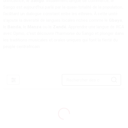
unificatrice, le
Sango
. Initialement langue de commerce, le
Sango est aujourd'hui parlé par la quasi-totalité de la population,
facilitant un dialogue constant entre les ethnies. À cette unité
s'ajoute la diversité de langues locales riches comme le
Gbaya
,
le
Banda
, le
Manza
ou le
Zandé
. Apprendre une langue de RCA
avec Djimo, c'est découvrir l'harmonie du Sango et plonger dans
les traditions musicales et orales uniques qui font la fierté du
peuple centrafricain
Filtres