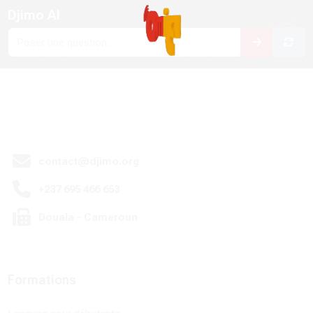
Blocs
Djimo AI
Passer Djimo AI
contact@djimo.org
+237 695 466 653
Douala - Cameroun
Formations