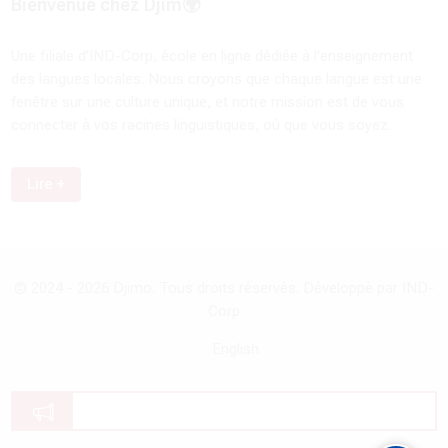
Bienvenue chez Djim🌍
Une filiale d'IND-Corp, école en ligne dédiée à l'enseignement
des langues locales. Nous croyons que chaque langue est une
fenêtre sur une culture unique, et notre mission est de vous
connecter à vos racines linguistiques, où que vous soyez.
Lire +
© 2024 -
2026
Djimo. Tous droits réservés. Développé par IND-
Corp
English
Annonces du site