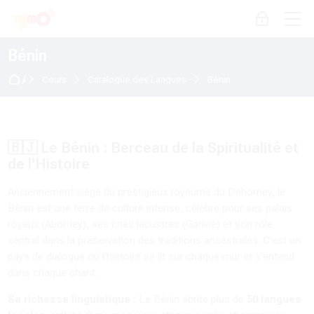
Skip to navigation
Skip to login form
Passer au contenu principal
Skip to accessibility options
Skip to footer
Skip accessibility options
M
Connexion
Bénin
Accueil
Cours
Catalogue des Langues
Bénin
🇧🇯 Le Bénin : Berceau de la Spiritualité et
de l'Histoire
Anciennement siège du prestigieux royaume du Dahomey, le
Bénin est une terre de culture intense, célèbre pour ses palais
royaux (Abomey), ses cités lacustres (Ganvié) et son rôle
central dans la préservation des traditions ancestrales. C'est un
pays de dialogue où l'histoire se lit sur chaque mur et s'entend
dans chaque chant.
Sa richesse linguistique :
Le Bénin abrite plus de
50 langues