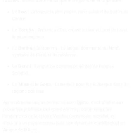
locales
, reflets d'une mosaïque ethnique riche et organisée.
Le
Fon
: La langue la plus parlée, pilier culturel du Sud et du
Centre.
Le
Yoruba
: Présent à l'Est, créant un lien culturel fort avec
le géant nigérian.
Le
Bariba
(Baatonum) : La langue dominante du Nord,
symbole de fierté et de noblesse.
Le
Dendi
: Langue de commerce héritée de l'empire
Songhaï.
Le
Mina
et le
Goun
: Essentiels pour les échanges dans les
régions côtières.
Apprendre une langue béninoise avec Djimo, c'est s'initier aux
proverbes profonds des rois d'Abomey, comprendre les
fondements de la culture Vaudou (patrimoine mondial) et
s'ouvrir à un pays reconnu pour son dynamisme intellectuel en
Afrique de l'Ouest.