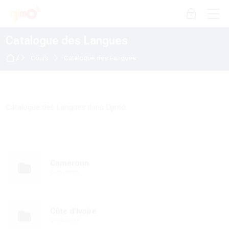
Skip to navigation
Skip to login form
Passer au contenu principal
Skip to accessibility options
Skip to footer
Skip accessibility options
M
Connexion
Catalogue des Langues
Accueil
Cours
Catalogue des Langues
Catalogue des Langues dans Djimo
Cameroun
0 courses
Côte d'Ivoire
0 courses