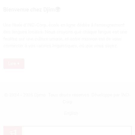
Bienvenue chez Djim🌍
Une filiale d'IND-Corp, école en ligne dédiée à l'enseignement
des langues locales. Nous croyons que chaque langue est une
fenêtre sur une culture unique, et notre mission est de vous
connecter à vos racines linguistiques, où que vous soyez.
Lire +
© 2024 -
2026
Djimo. Tous droits réservés. Développé par IND-
Corp
English
Annonces du site