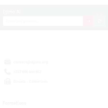
Blocs
Djimo AI
Passer Djimo AI
contact@djimo.org
+237 695 466 653
Douala - Cameroun
Formations