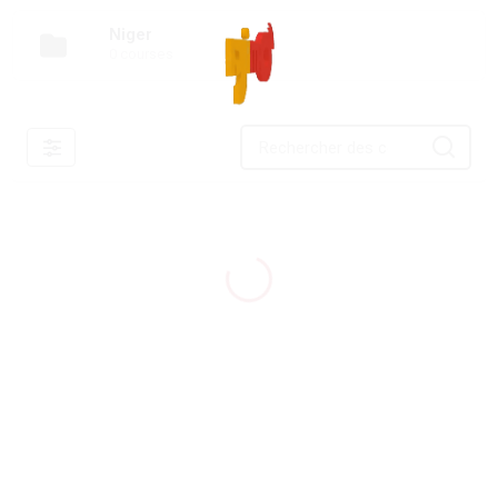
Niger
0 courses
Filtres