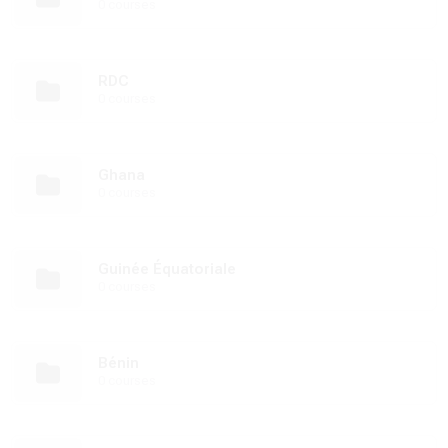
0 courses
RDC
0 courses
Ghana
0 courses
Guinée Équatoriale
0 courses
Bénin
0 courses