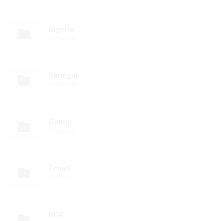
Nigeria
0 courses
Sénégal
0 courses
Gabon
0 courses
Tchad
0 courses
RCA