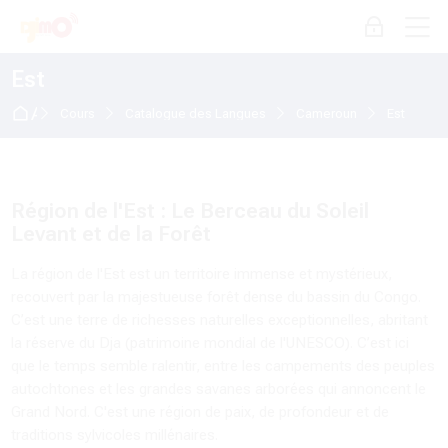
Skip to navigation
Skip to login form
Passer au contenu principal
Skip to accessibility options
Skip to footer
Skip accessibility options
M
Connexion
Est
Accueil
Cours
Catalogue des Langues
Cameroun
Est
Région de l'Est : Le Berceau du Soleil
Levant et de la Forêt
La région de l'Est est un territoire immense et mystérieux,
recouvert par la majestueuse forêt dense du bassin du Congo.
C’est une terre de richesses naturelles exceptionnelles, abritant
la réserve du Dja (patrimoine mondial de l'UNESCO). C’est ici
que le temps semble ralentir, entre les campements des peuples
autochtones et les grandes savanes arborées qui annoncent le
Grand Nord. C'est une région de paix, de profondeur et de
traditions sylvicoles millénaires.