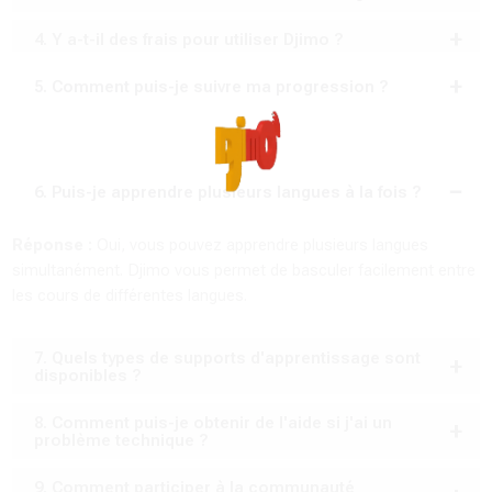
4. Y a-t-il des frais pour utiliser Djimo ?
5. Comment puis-je suivre ma progression ?
6. Puis-je apprendre plusieurs langues à la fois ?
Réponse :
Oui, vous pouvez apprendre plusieurs langues
simultanément. Djimo vous permet de basculer facilement entre
les cours de différentes langues.
7. Quels types de supports d'apprentissage sont
disponibles ?
8. Comment puis-je obtenir de l'aide si j'ai un
problème technique ?
9. Comment participer à la communauté