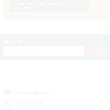
Commencer à apprendre dès
aujourd'hui
Modifié le: mercredi 28 janvier 2026, 23:45
Blocs
Djimo AI
Passer Djimo AI
Précédent
A-propos
ivant
Actualités
contact@djimo.org
+237 695 466 653