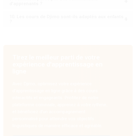
d'apprenants ?
10. Les cours de Djimo sont-ils adaptés aux enfants
?
Tirez le meilleur parti de votre
expérience d'apprentissage en
ligne
Avec Djimo, optimisez votre expérience
d'apprentissage en ligne grâce à des cours
interactifs et engageants. Profitez de notre
plateforme conviviale, apprenez à votre rythme,
et bénéficiez d'un accompagnement
personnalisé pour atteindre vos objectifs
linguistiques de manière efficace et agréable.