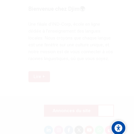
Bienvenue chez Djim🌍
Une filiale d'IND-Corp, école en ligne
dédiée à l'enseignement des langues
locales. Nous croyons que chaque langue
est une fenêtre sur une culture unique, et
notre mission est de vous connecter à vos
racines linguistiques, où que vous soyez.
Lire +
Annonces du site