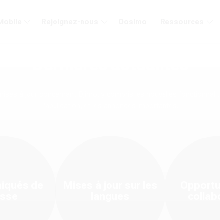
Mobile
Rejoignez-nous
Oosimo
Ressources
lutions
Dernières actualités
tures africaines. Cette page est le point de ralliement de la commu
mises à jour concernant Djimo, y compris les nouvelles fonctionnalit
l'application, et les annonces importantes.
s de l'arrivée de nouvelles langues (Mankon, Medumba, Douala, etc.)
jour de votre interface Djimo pour découvrir les nouvelles fonctionn
aires culturels, nos ateliers de pratique avec des natifs et nos conf
sessions de passage des tests
DIET, DIPT, DAAT
et
DCMT
pour val
iqués de
Mises à jour sur les
Opportu
esse
langues
collab