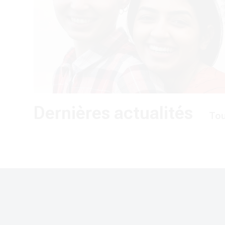
.
du 
Dernières actualités
Tou