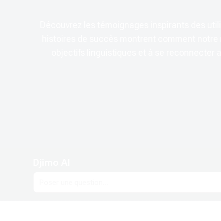
Découvrez les témoignages inspirants des utili
histoires de succès montrent comment notre m
objectifs linguistiques et à se reconnecter
Modifié le: jeudi 29 janvier 2026, 00:05
ent
Suivant
Blocs
Djimo AI
Passer Djimo AI
Contacts
Politique de Confidentialité