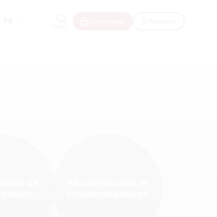
FR
Connexion
Register
Rechercher
nauté
Djimo
, où l'innovation technologique rencontre la richesse de n
és, les versions récentes de
 et de l'ouverture de nouvelles régions sur notre plateforme.
alités de traduction, les exercices interactifs et les optimisations 
érences sur la digitalisation des langues locales.
ider officiellement vos compétences.
nités de
Récompenses et
oration
reconnaissances