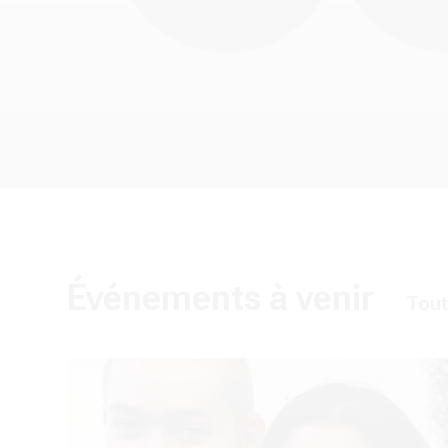
é
s
en M
Événements à venir
Tout