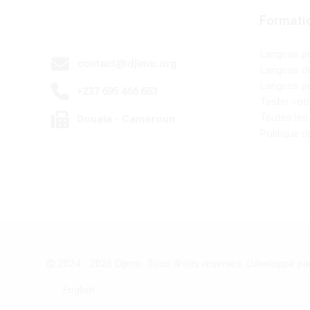
Formati
Langues p
contact@djimo.org
Langues de
Langues po
+237 695 466 653
Tester vot
Toutes les
Douala - Cameroun
Politique d
© 2024 -
2026
Djimo. Tous droits réservés. Développé p
English