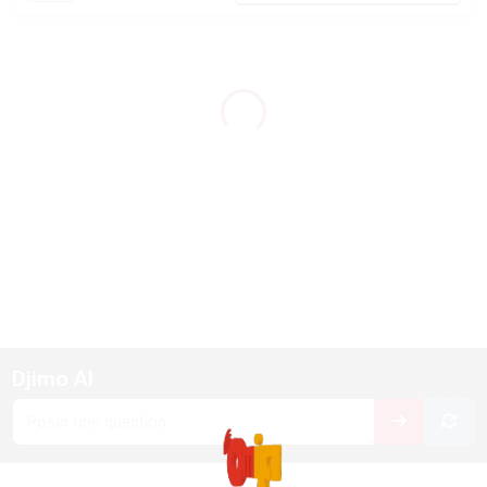
Blocs
Djimo AI
Passer Djimo AI