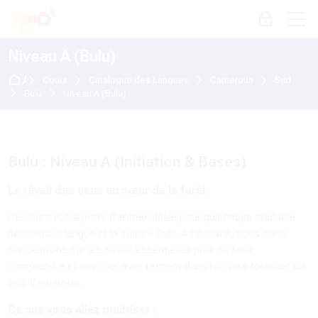
Skip to navigation
Skip to login form
Passer au contenu principal
Skip to accessibility options
Skip to footer
Skip accessibility options
M
Connexion
Niveau A (Bulu)
Accueil
Cours
Catalogue des Langues
Cameroun
Sud
Bulu
Niveau A (Bulu)
Bulu : Niveau A (Initiation & Bases)
Le réveil des sens au cœur de la forêt.
Ce cours est la porte d'entrée idéale pour quiconque souhaite
découvrir la langue et la culture Bulu. À ce stade, nous nous
concentrons sur les bases essentielles pour se faire
comprendre et naviguer avec respect dans l'univers forestier du
Sud-Cameroun.
Ce que vous allez maîtriser :